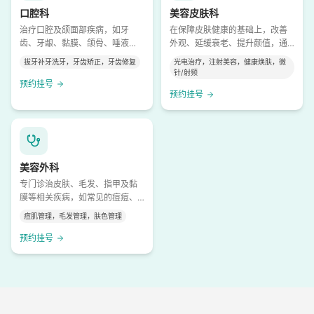
口腔科
美容皮肤科
治疗口腔及颌面部疾病，如牙
在保障皮肤健康的基础上，改善
齿、牙龈、黏膜、颌骨、唾液
外观、延缓衰老、提升颜值‌，通
腺、颞下颌关节等多个部位，不
过医疗级手段解决皮肤的“亚健康”
拔牙补牙洗牙，牙齿矫正，牙齿修复
光电治疗，注射美容，健康焕肤，微
仅限于“补牙拔牙”，全方位诊疗修
和“美观”问题。
针/射频
复、矫正、肿瘤、外伤等。
预约挂号
预约挂号
美容外科
专门诊治皮肤、毛发、指甲及黏
膜等相关疾病，如常见的痘痘、
湿疹，以及复杂的自身免疫性皮
痘肌管理，毛发管理，肤色管理
肤病、皮肤肿瘤等
预约挂号