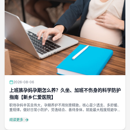
2026-08-06
上班族孕妈孕期怎么养？久坐、加班不伤身的科学防护
指南【新乡仁爱医院】
职场孕妈辛苦且伟大，孕期养护不用刻意精致，核心是少透支、多舒缓、
重规律。做好日常小防护，劳逸结合、善待身体，就能最大程度规避孕期
不适，安稳度过职场孕期时光。
阅读更多