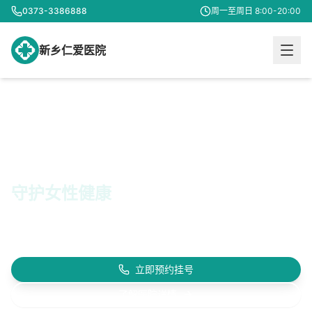
0373-3386888
周一至周日 8:00-20:00
新乡仁爱医院
专业妇科诊疗
守护女性健康
18年专业经验 · 200000+服务女性 · 20+专家团队
为您提供专业、
温馨、私密的医疗服务
立即预约挂号
了解医院详情