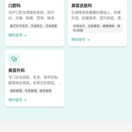
口腔科
美容皮肤科
治疗口腔及颌面部疾病，如牙
在保障皮肤健康的基础上，改善
齿、牙龈、黏膜、颌骨、唾液
外观、延缓衰老、提升颜值‌，通
腺、颞下颌关节等多个部位，不
过医疗级手段解决皮肤的“亚健康”
拔牙补牙洗牙，牙齿矫正，牙齿修复
光电治疗，注射美容，健康焕肤，微
仅限于“补牙拔牙”，全方位诊疗修
和“美观”问题。
针/射频
复、矫正、肿瘤、外伤等。
预约挂号
预约挂号
美容外科
专门诊治皮肤、毛发、指甲及黏
膜等相关疾病，如常见的痘痘、
湿疹，以及复杂的自身免疫性皮
痘肌管理，毛发管理，肤色管理
肤病、皮肤肿瘤等
预约挂号