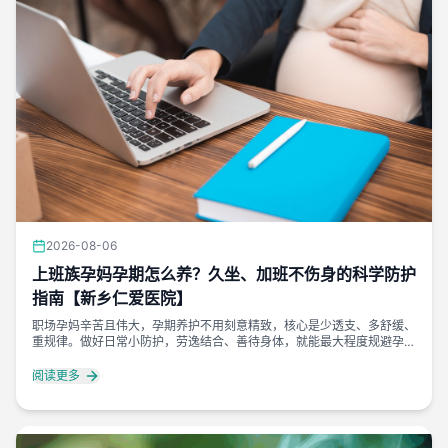
2026-08-06
上班族孕妈孕期怎么养？久坐、加班不伤身的科学防护
指南【新乡仁爱医院】
职场孕妈辛苦且伟大，孕期养护不用刻意精致，核心是少透支、多舒缓、
重规律。做好日常小防护，劳逸结合、善待身体，就能最大程度规避孕期
不适，安稳度过职场孕期时光。
阅读更多